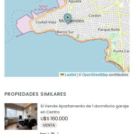
Leaflet
|
©
OpenStreetMap
contributors
PROPIEDADES SIMILARES
Si Vende Apartamento de 1 dormitorio garaje
en Centro
U$S 160.000
VENTA
1
1