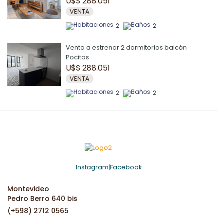
U$S 288.051
VENTA
2
2
Venta a estrenar 2 dormitorios balcón
Pocitos
U$S 288.051
VENTA
2
2
Instagram
|
Facebook
Montevideo
Pedro Berro 640 bis
(+598) 2712 0565