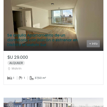
Se alquila Apartamento de un
dormitorio con balcón a estrenar en
+ Info
Distrito M Malvín Sur
$U 29.000
ALQUILER
Malvín
1
1
37,50 m²