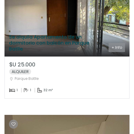
Se alquila Apartamento de un
dormitorio con balcón en Parque
+ Info
Batlle
$U 25.000
ALQUILER
Parque Batlle
1
1
32 m²