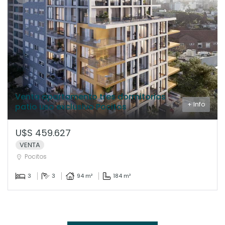
Venta apartamento tres dormitorios
+ Info
patio uso exclusivo Pocitos
U$S 459.627
VENTA
Pocitos
3
3
94 m²
184 m²