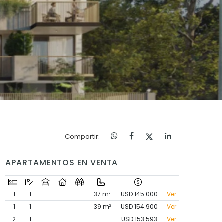
Compartir:
APARTAMENTOS EN VENTA
1
1
37 m²
USD 145.000
Ver
1
1
39 m²
USD 154.900
Ver
2
1
USD 153.593
Ver