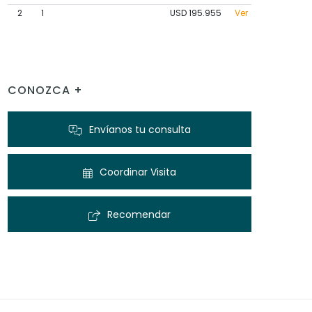
2
1
USD 195.955
Ver
CONOZCA +
Envíanos tu consulta
Coordinar Visita
Recomendar